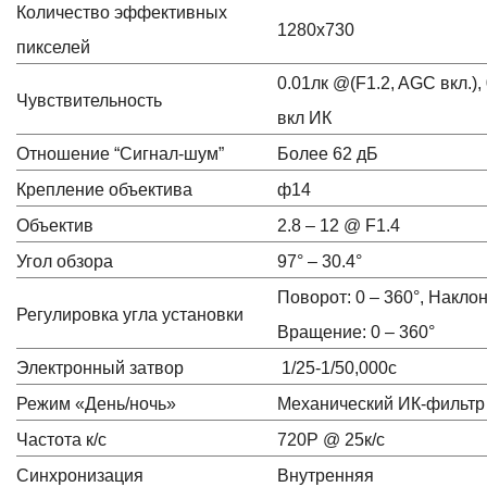
Количество эффективных
1280х730
пикселей
0.01лк @(F1.2, AGC вкл.), 
Чувствительность
вкл ИК
Отношение “Сигнал-шум”
Более 62 дБ
Крепление объектива
ф14
Объектив
2.8 – 12 @ F1.4
Угол обзора
97° – 30.4°
Поворот: 0 – 360°, Наклон:
Регулировка угла установки
Вращение: 0 – 360°
Электронный затвор
1/25-1/50,000с
Режим «День/ночь»
Механический ИК-фильтр
Частота к/с
720Р @ 25к/с
Синхронизация
Внутренняя