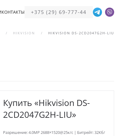
+375 (29) 69-777-44
И
КОНТАКТЫ
HIKVISION
HIKVISION DS-2CD2047G2H-LIU
Купить «Hikvision DS-
2CD2047G2H-LIU»
Разрешение: 4.0MP 2688×1520@25к/с | Битрейт: 32Кб/